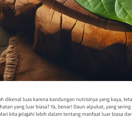
ah dikenal luas karena kandungan nutrisinya yang kaya, te
tan yang luar biasa? Ya, benar! Daun alpukat, yang sering di
ri kita jelajahi lebih dalam tentang manfaat luar biasa dari