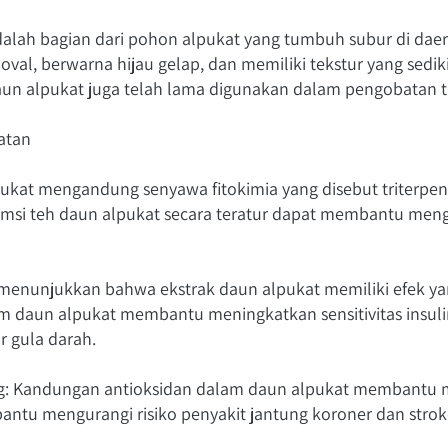
alah bagian dari pohon alpukat yang tumbuh subur di daerah
oval, berwarna hijau gelap, dan memiliki tekstur yang sediki
aun alpukat juga telah lama digunakan dalam pengobatan tr
atan
ukat mengandung senyawa fitokimia yang disebut triterpenoi
msi teh daun alpukat secara teratur dapat membantu mengu
n menunjukkan bahwa ekstrak daun alpukat memiliki efek 
m daun alpukat membantu meningkatkan sensitivitas insul
 gula darah.
g: Kandungan antioksidan dalam daun alpukat membantu me
antu mengurangi risiko penyakit jantung koroner dan strok