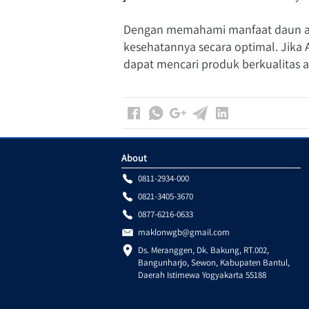
Dengan memahami manfaat daun al
kesehatannya secara optimal. Jika 
dapat mencari produk berkualitas a
About
0811-2934-000
0821-3405-3670
0877-6216-0633
maklonwgb@gmail.com
Ds. Meranggen, Dk. Bakung, RT.002, 
Bangunharjo, Sewon, Kabupaten Bantul, 
Daerah Istimewa Yogyakarta 55188