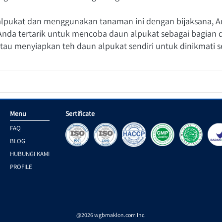
pukat dan menggunakan tanaman ini dengan bijaksana, An
Anda tertarik untuk mencoba daun alpukat sebagai bagian da
tau menyiapkan teh daun alpukat sendiri untuk dinikmati se
Menu
Sertificate
FAQ
BLOG
HUBUNGI KAMI
PROFILE
@
2026
wgbmaklon.com Inc.