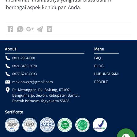
berbagai aspek kehidupan Anda.
About
Menu
0811-2934-000
FAQ
0821-3405-3670
BLOG
0877-6216-0633
HUBUNGI KAMI
maklonwgb@gmail.com
PROFILE
Ds. Meranggen, Dk. Bakung, RT.002, 
Bangunharjo, Sewon, Kabupaten Bantul, 
Daerah Istimewa Yogyakarta 55188
Sertificate