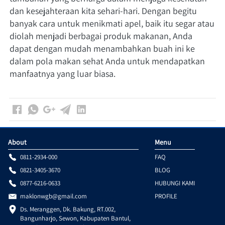
dan kesejahteraan kita sehari-hari. Dengan begitu 
banyak cara untuk menikmati apel, baik itu segar atau 
diolah menjadi berbagai produk makanan, Anda 
dapat dengan mudah menambahkan buah ini ke 
dalam pola makan sehat Anda untuk mendapatkan 
manfaatnya yang luar biasa.
About
Menu
0811-2934-000
FAQ
0821-3405-3670
BLOG
0877-6216-0633
HUBUNGI KAMI
maklonwgb@gmail.com
PROFILE
Ds. Meranggen, Dk. Bakung, RT.002, 
Bangunharjo, Sewon, Kabupaten Bantul, 