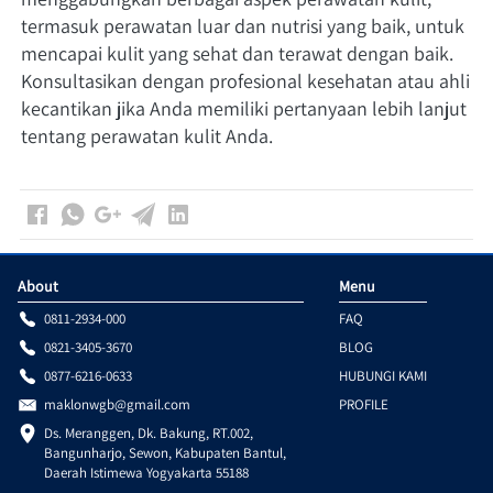
termasuk perawatan luar dan nutrisi yang baik, untuk 
mencapai kulit yang sehat dan terawat dengan baik. 
Konsultasikan dengan profesional kesehatan atau ahli 
kecantikan jika Anda memiliki pertanyaan lebih lanjut 
tentang perawatan kulit Anda.
About
Menu
0811-2934-000
FAQ
0821-3405-3670
BLOG
0877-6216-0633
HUBUNGI KAMI
maklonwgb@gmail.com
PROFILE
Ds. Meranggen, Dk. Bakung, RT.002, 
Bangunharjo, Sewon, Kabupaten Bantul, 
Daerah Istimewa Yogyakarta 55188